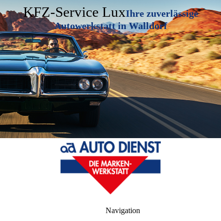
KFZ-Service Lux
Ihre zuverlässige
Autowerkstatt in Walldorf
Navigation