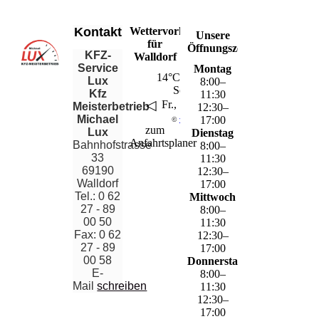
Kontakt
Wettervorhersage
Unsere
für
Öffnungszeiten
KFZ-
Walldorf
Service
Montag
14°C – 28°C
Lux
8
:
00
–
Sonnig
Kfz
11
:
30
◁
▶
Fr., 7. Aug..
Meisterbetrieb
12
:
30
–
Michael
17
:
00
©
wetter.net
zum
Lux
Dienstag
Anfahrtsplaner
Bahnhofstrasse
8
:
00
–
33
11
:
30
69190
12
:
30
–
Walldorf
17
:
00
Tel.: 0 62
Mittwoch
27 - 89
8
:
00
–
00 50
11
:
30
Fax: 0 62
12
:
30
–
27 - 89
17
:
00
00 58
Donnerstag
E-
8
:
00
–
Mail
schreiben
11
:
30
12
:
30
–
17
:
00