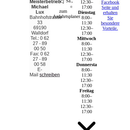
◁
▶
Sa., 8. Aug..
Meisterbetrieb
12
:
30
–
Facebook
Michael
17
:
00
Seite und
©
wetter.net
zum
Lux
Dienstag
erhalten
Anfahrtsplaner
Bahnhofstrasse
8
:
00
–
Sie
33
11
:
30
besondere
69190
12
:
30
–
Vorteile.
Walldorf
17
:
00
Tel.: 0 62
Mittwoch
27 - 89
8
:
00
–
00 50
11
:
30
Fax: 0 62
12
:
30
–
27 - 89
17
:
00
00 58
Donnerstag
E-
8
:
00
–
Mail
schreiben
11
:
30
12
:
30
–
17
:
00
Freitag
8
:
00
–
11
:
30
12
:
30
–
17
:
00