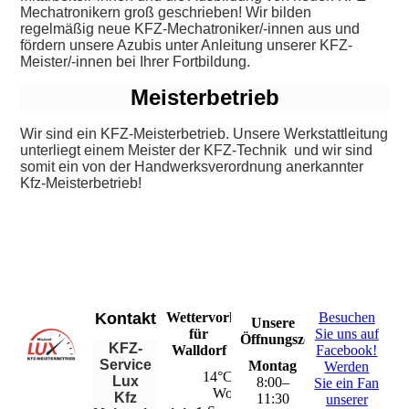
Mechatronikern groß geschrieben! Wir bilden
regelmäßig neue KFZ-Mechatroniker/-innen aus und
fördern unsere Azubis unter Anleitung unserer KFZ-
Meister/-innen bei Ihrer Fortbildung.
Meisterbetrieb
Wir sind ein KFZ-Meisterbetrieb. Unsere Werkstattleitung
unterliegt einem Meister der KFZ-Technik und wir sind
somit ein von der Handwerksverordnung anerkannter
Kfz-Meisterbetrieb!
Kontakt
Wettervorhersage
Besuchen
Unsere
für
Sie uns auf
Öffnungszeiten
KFZ-
Walldorf
Facebook!
Service
Montag
Werden
14°C – 34°C
Lux
8
:
00
–
Sie ein Fan
Wolkenlos
Kfz
11
:
30
unserer