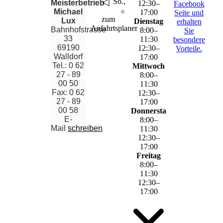
◁
▶
So., 9. Aug..
Meisterbetrieb
12
:
30
–
Facebook
Michael
17
:
00
Seite und
©
wetter.net
zum
Lux
Dienstag
erhalten
Anfahrtsplaner
Bahnhofstrasse
8
:
00
–
Sie
33
11
:
30
besondere
69190
12
:
30
–
Vorteile.
Walldorf
17
:
00
Tel.: 0 62
Mittwoch
27 - 89
8
:
00
–
00 50
11
:
30
Fax: 0 62
12
:
30
–
27 - 89
17
:
00
00 58
Donnerstag
E-
8
:
00
–
Mail
schreiben
11
:
30
12
:
30
–
17
:
00
Freitag
8
:
00
–
11
:
30
12
:
30
–
17
:
00