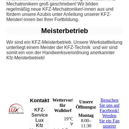
Mechatronikern groß geschrieben! Wir bilden
regelmäßig neue KFZ-Mechatroniker/-innen aus und
fördern unsere Azubis unter Anleitung unserer KFZ-
Meister/-innen bei Ihrer Fortbildung.
Meisterbetrieb
Wir sind ein KFZ-Meisterbetrieb. Unsere Werkstattleitung
unterliegt einem Meister der KFZ-Technik und wir sind
somit ein von der Handwerksverordnung anerkannter
Kfz-Meisterbetrieb!
Kontakt
Wettervorhersage
Besuchen
Unsere
für
Sie uns auf
Öffnungszeiten
KFZ-
Walldorf
Facebook!
Service
Montag
Werden
19°C – 36°C
Lux
8
:
00
–
Sie ein Fan
Wolkig
Kfz
11
:
30
unserer