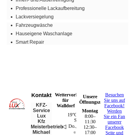
Professionelle Lackaufbereitung
Lackversiegelung
Fahrzeugwäsche
Hauseigene Waschanlage
Smart Repair
Kontakt
Wettervorhersage
Besuchen
Unsere
für
Sie uns auf
Öffnungszeiten
KFZ-
Walldorf
Facebook!
Service
Montag
Werden
19°C – 31°C
Lux
8
:
00
–
Sie ein Fan
Sonnig
Kfz
11
:
30
unserer
◁
▶
Do., 6. Aug..
Meisterbetrieb
12
:
30
–
Facebook
Michael
17
:
00
Seite und
©
wetter.net