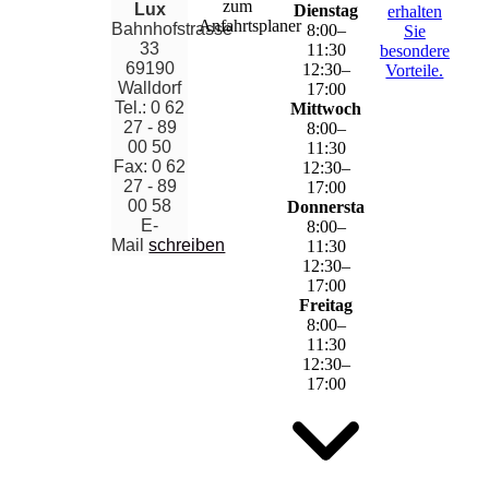
zum
Lux
Dienstag
erhalten
Anfahrtsplaner
Bahnhofstrasse
8
:
00
–
Sie
33
11
:
30
besondere
69190
12
:
30
–
Vorteile.
Walldorf
17
:
00
Tel.: 0 62
Mittwoch
27 - 89
8
:
00
–
00 50
11
:
30
Fax: 0 62
12
:
30
–
27 - 89
17
:
00
00 58
Donnerstag
E-
8
:
00
–
Mail
schreiben
11
:
30
12
:
30
–
17
:
00
Freitag
8
:
00
–
11
:
30
12
:
30
–
17
:
00