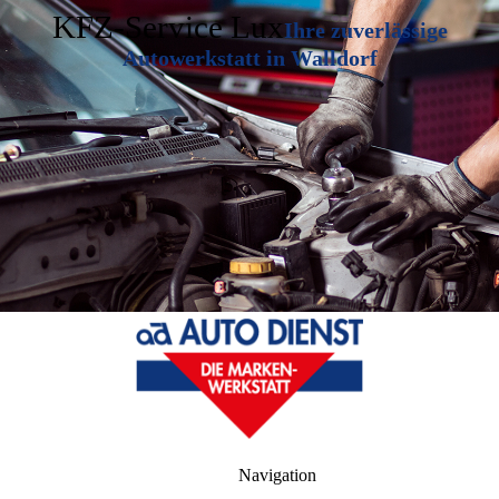
KFZ-Service Lux
Ihre zuverlässige
Autowerkstatt in Walldorf
Navigation